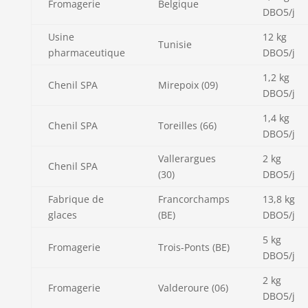
Fromagerie
Belgique
DBO5/j
Usine
12 kg
Tunisie
pharmaceutique
DBO5/j
1,2 kg
Chenil SPA
Mirepoix (09)
DBO5/j
1,4 kg
Chenil SPA
Toreilles (66)
DBO5/j
Vallerargues
2 kg
Chenil SPA
(30)
DBO5/j
Fabrique de
Francorchamps
13,8 kg
glaces
(BE)
DBO5/j
5 kg
Fromagerie
Trois-Ponts (BE)
DBO5/j
2 kg
Fromagerie
Valderoure (06)
DBO5/j