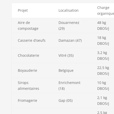
Charge
Projet
Localisation
organiqu
Aire de
Douarnenez
48 kg
compostage
(29)
DBO5/j
18 kg
Casserie d’oeufs
Damazan (47)
DBO5/j
3,2 kg
Chocolaterie
Vitré (35)
DBO5/j
22,5 kg
Boyauderie
Belgique
DBO5/j
Sirops
Enrichemont
10 kg
alimentaires
(18)
DBO5/j
2,1 kg
Fromagerie
Gap (05)
DBO5/j
2,5 kg