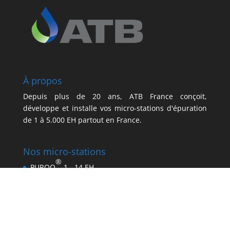
À propos
Depuis plus de 20 ans, ATB France conçoit,
développe et installe vos micro-stations d'épuration
de 1 à 5.000 EH partout en France.
Nos micro-stations
®
PUROO
1 - 14 EH
®
AQUA
MAX
CLASSIC 21 - 50 EH
®
AQUA
MAX
Pro 1 - 1000 EH
®
AQUA
MAX
Pro XXL - 5000 EH
Catalogue en ligne ATB SHOP