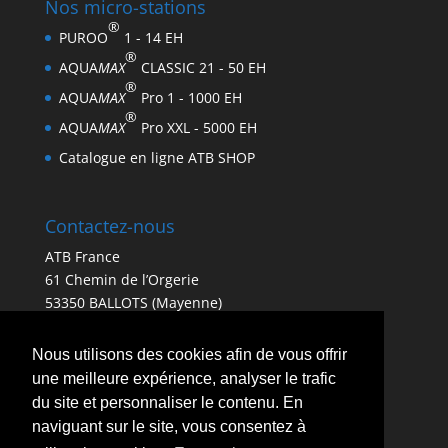
Nos micro-stations
®
PUROO
1 - 14 EH
®
AQUA
MAX
CLASSIC 21 - 50 EH
®
AQUA
MAX
Pro 1 - 1000 EH
®
AQUA
MAX
Pro XXL - 5000 EH
Catalogue en ligne ATB SHOP
Contactez-nous
ATB France
61 Chemin de l’Orgerie
53350 BALLOTS (Mayenne)
France
Tel:
+33 (0)2 43 06 61 20
Nous utilisons des cookies afin de vous offrir
info.france@atbwater.com
une meilleure expérience, analyser le trafic
du site et personnaliser le contenu. En
naviguant sur le site, vous consentez à